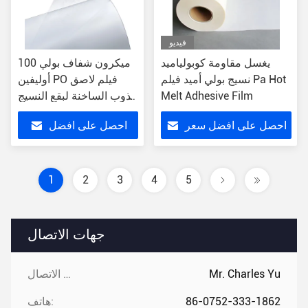
فيديو
يغسل مقاومة كوبولياميد
100 ميكرون شفاف بولي
نسيج بولي أميد فيلم Pa Hot
أوليفين PO فيلم لاصق
Melt Adhesive Film
تذوب الساخنة لبقع النسيج
النسيج
احصل على افضل سعر
احصل على افضل
سعر
1
2
3
4
5
جهات الاتصال
Mr. Charles Yu
جهات الاتصال:
86-0752-333-1862
هاتف: