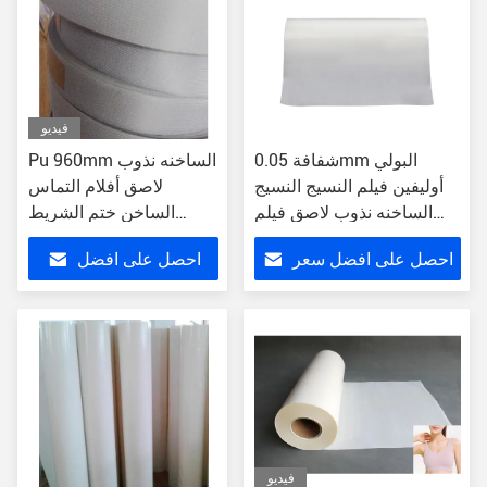
فيديو
شفافة 0.05mm البولي
Pu 960mm الساخنه نذوب
أوليفين فيلم النسيج النسيج
لاصق أفلام التماس
الساخنه نذوب لاصق فيلم
الساخن ختم الشريط
التطريز التصحيح
النسيج الملابس الرياضية
احصل على افضل سعر
احصل على افضل
في الهواء الطلق
سعر
فيديو