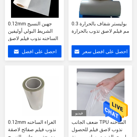
بوليستر شفاف بالحرارة 0.3
0.12mm جهين النسيج
مم فيلم لاصق تذوب بالحرارة
الشريط البولي أوليفين
الساخنه نذوب فيلم لاصق
احصل على افضل سعر
احصل على افضل
سعر
فيديو
ضعف الجانب TPU الساخنه
0.12mm الغراء الساخنه
نذوب لاصق فيلم للحصول
نذوب فيلم صفائح لاصقة
على حمالة صدر سلس مرونة
مزدوجة من جانب للنسيج