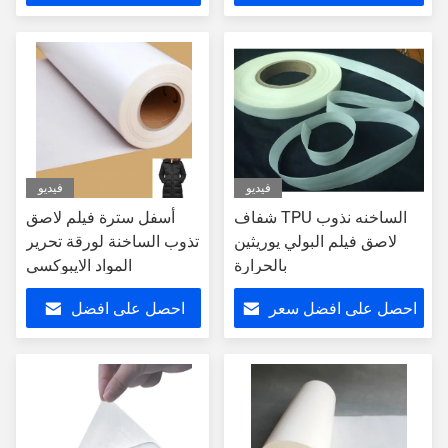
سعر
فيديو
فيديو
شفاف TPU الساخنه نذوب
أسفل سترة فيلم لاصق
لاصق فيلم البولي يوريثين
تذوب الساخنة لورقة تحرير
بالحرارة
المواد الايبوكسي
احصل على افضل سعر
احصل على افضل
سعر