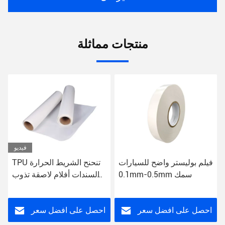
منتجات مماثلة
فيديو
فيلم بوليستر واضح للسيارات
TPU تنحنح الشريط الحرارة
0.1mm-0.5mm سمك
والسندات أفلام لاصقة تذوب
الساخنة لحقيبة قماش سلس
احصل على افضل سعر
احصل على افضل سعر