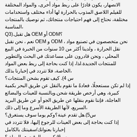
الانصهار، يكون قادرًا على ربط مواد أخرى، والمواد المختلفة
للفيلم اللاصق المذوب بالحرارة لها أداء مختلف واستخدامات
مختلفة، نحتاج إلى فهم احتياجات منتجاتك، ثم نوصيك بالمنتجات
المناسبة،
Q3).هل تقبل OEM أو ODM؟
نعم ، نحن نقبل OEM و ODM ، نحن متخصصون في تصنيع مواد
نقل الحرارة ، ولدينا أكثر من 10 سنوات من الخبرة في البيع
المحلي ، ونحن قادرون على مساعدتك في البحث والتطوير
للمنتجات الجديدة.لذا، إذا كنت بحاجة إلى ربط بعض المواد
الخاصة، فلا تتردد في إخبارنا بذلك،
س 4). كيف تقوم بشحن المنتجات؟
إذا لم تكن مستعجلًا، فعادةً ما نقوم بالنقل عن طريق البحر بكمية
كبيرة، وهي أرخص طريقة شحن.وبالنسبة للعينات والبضائع
العاجلة، فإننا نقوم بنقلها عن طريق الجو أو عن طريق البريد
السريع، لأنها الطريقة الأسرع وما إلى ذلك،
س5).هل تقدم عينة؟وكم يوما سوف يستغرق؟
إذا كنت بحاجة إلى بعض العينات للرجوع إليها، فلا تتردد في
إخبارنا بعنوانك/سفينتك بالكامل
س6).كم من الوقت هو المهلة ؟