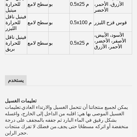
الأزرق، الأحمر،
0.5x25 م
بو
سطح لامع
للحرارة
الأخضر
ميتيل
فينيل ناقل
قوس قزح الليزر
0.5x100 م
بو
سطح لامع
للحرارة
الليزر
الأسود، الأبيض،
فينيل ناقل
الأصفر، الأخضر،
0.5x25 م
بو
سطح لامع
للحرارة
الأحمر، الأزرق
بريق
يستخدم
تعليمات الغسيل
يمكن لجميع منتجاتنا أن تتحمل الغسيل والارتداء العادي.تعليمات
الغسيل الموصى بها هي: اقلبه من الداخل إلى الخارج، واغسله
بشكل رقيق في الماء البارد ثم جففه بالمجفف على درجة
منخفضة أو اتركه مسطحًا حتى يجف.من فضلك لا تفرك منتجات
حجر الراين.