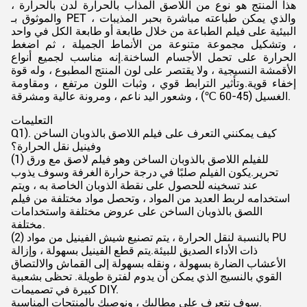
هذا المنتج هو نوع من اللاصق المذاب بالحرارة لدن بالحرارة ،
والموثوق بـ PET ، والذي يمكن طباعته مباشرة بحبر المذيبات
البيئية على فيلم الطباعة من خلال طابعة أو طابعة الكل في واحد
، وتشكيل مجموعة متنوعة من الأنماط الجميلة ، ثم اضغط
الحرارة على تحمل الأجسام الساخنة.إنه مناسب لجميع أنواع
الأقمشة النسيجية ، ولا يقتصر على لون المنتج المطبوع ، وله قوة
إخفاء قوية.وتأثير الترابط قوي ، وثبات اللون مرتفع ، ومقاومة
الغسيل (45-60 ℃) ، وشعور اليد ناعم ، ومرونة عالية ومشرقة.
التعليمات
Q1). كيف يمكنني التعرف على فيلم اللاصق بالذوبان الساخن
وفينيل نقل الحرارة؟
(1) للفيلم اللاصق بالذوبان الساخن وهو فيلم لاصق مع ورق
تحرير.يكون الفيلم صلبًا في درجة حرارة الغرفة وسوف يذوب
عند تسخينه للحصول على نقطة الذوبان الخاصة به ، ويتم
استخدامه لربط العديد من المواد ، وتحصل مواد مختلفة من فيلم
اللصق بالذوبان الساخن على عروض مختلفة واستخدامات
مختلفة.
(2) بالنسبة لنقل الحرارة ، يتم تصنيع شيش الفينيل من مواد PU
ذات الأداء الصديق للبيئة.يتم قطع الفينيل بسهولة ، وإزالة
الأعشاب الضارة بسهولة ، ونقله بسهولة إلى القماش والالتصاق
القوي بالنسيج الذي يمكن أن يدوم لفترة طويلة. تحظى بشعبية
كبيرة في تصميمات DIY.
سوف نتعرف على مطالبك ، ونوصيك بالمنتجات المناسبة.