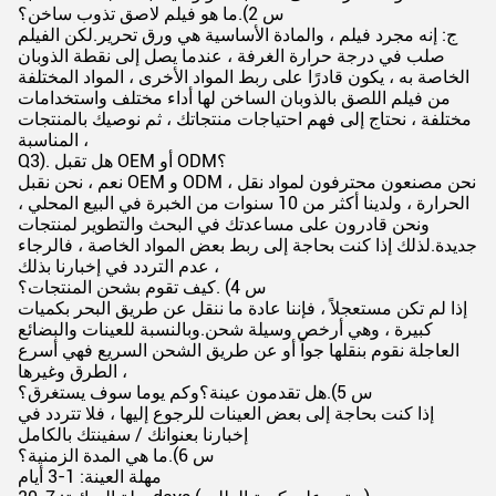
س 2).ما هو فيلم لاصق تذوب ساخن؟
ج: إنه مجرد فيلم ، والمادة الأساسية هي ورق تحرير.لكن الفيلم
صلب في درجة حرارة الغرفة ، عندما يصل إلى نقطة الذوبان
الخاصة به ، يكون قادرًا على ربط المواد الأخرى ، المواد المختلفة
من فيلم اللصق بالذوبان الساخن لها أداء مختلف واستخدامات
مختلفة ، نحتاج إلى فهم احتياجات منتجاتك ، ثم نوصيك بالمنتجات
المناسبة ،
Q3). هل تقبل OEM أو ODM؟
نعم ، نحن نقبل OEM و ODM ، نحن مصنعون محترفون لمواد نقل
الحرارة ، ولدينا أكثر من 10 سنوات من الخبرة في البيع المحلي ،
ونحن قادرون على مساعدتك في البحث والتطوير لمنتجات
جديدة.لذلك إذا كنت بحاجة إلى ربط بعض المواد الخاصة ، فالرجاء
عدم التردد في إخبارنا بذلك ،
س 4) .كيف تقوم بشحن المنتجات؟
إذا لم تكن مستعجلاً ، فإننا عادة ما ننقل عن طريق البحر بكميات
كبيرة ، وهي أرخص وسيلة شحن.وبالنسبة للعينات والبضائع
العاجلة نقوم بنقلها جواً أو عن طريق الشحن السريع فهي أسرع
الطرق وغيرها ،
س 5).هل تقدمون عينة؟وكم يوما سوف يستغرق؟
إذا كنت بحاجة إلى بعض العينات للرجوع إليها ، فلا تتردد في
إخبارنا بعنوانك / سفينتك بالكامل
س 6).ما هي المدة الزمنية؟
مهلة العينة: 1-3 أيام