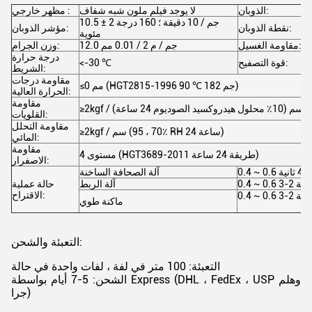
ء
الذوبان:
لا يوجد فيلم ملون شبه شفاف
مظهر خارجي :
10.5 ± 2 جم / 10 دقيقة ؛ 160 درجة
7
نقطة الذوبان:
مؤشر الذوبان:
مئوية
مقاومة الغسيل:
12.0 جم / م 2 / 0.01 مم
وزن الجرام:
درجة حرارة
قوة التصفيح:
<-30 ℃
الشريط:
مقاومة درجات
≤0 مم (HGT2815-1996 90 ℃ 182 جم)
الحرارة العالية:
مقاومة
≥2kgf / سم (10٪ محلول هيدروكسيد الصوديوم 24 ساعة)
القلويات:
مقاومة التحلل
≥2kgf / سم (70 ، 95٪ RH 24 ساعة)
المائي:
مقاومة
4 مستوى (HGT3689-2011 طريقة 24 ساعة)
الاصفرار:
آلة الصحافة الساخنة
آلة الربط
حالة عملية
الاقتراح:
ماكنة طوي
التعبئة والشحن:
التعبئة: 100 متر في لفة ، لفات واحدة في حالة
الشحن: 5-7 أيام بواسطة Express (DHL ، FedEx ، USP وهلم
جرا)