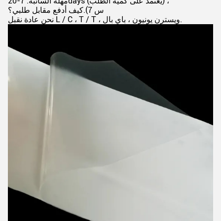
مهلة السائبة: 7-20days (يعتمد على كمية الطلب) ،
س 7).كيف أدفع مقابل طلبي؟
نحن عادة نقبل L / C ، T / T ، ويسترن يونيون ، باي بال.