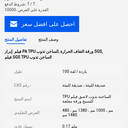
شروط الدفع: T / T.
القدرة على العرض: 10000
احصل على افضل سعر
وصف المنتج
تفاصيل المنتج
,
ورقة التفاف الحرارة SGS
,
فيلم PA TPU الساخن تذوب
إبراز:
فيلم SGS TPU الساخن تذوب
100 ياردة / لفة
طول:
صديقة للبيئة ، صديقة للبيئة
CAS رقم.:
TPU الساخنه نذوب لاصق فيلم
اسم المنتج:
للنسيج ورقة مغلفة
480 مم ، 1000 مم ، 1380 مم ،
العرض التقليدي:
1480 مم
0.17 ملم
سمك عادي: