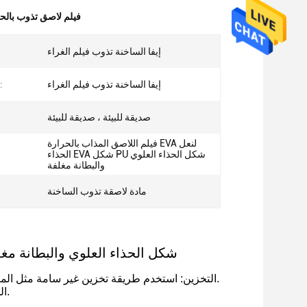
0.05 مم EVA فيلم لاصق تذوب با
إيفا الساخنة تذوب فيلم الغراء
إيفا الساخنة تذوب فيلم الغراء
اسماء اخرى:
صديقة للبيئة ، صديقة للبيئة
فيلم اللاصق المذاب بالحرارة EVA لنعل
الحذاء EVA شكل PU شكل الحذاء العلوي
والبطانة مغلفة
مادة لاصقة تذوب الساخنة
فيلم اللاصق المذاب بالحرارة EVA لنعل الحذاء EVA شكل PU شكل الحذاء العلوي والبطان
(1) التخزين: استخدم طريقة تخزين غير سامة مثل المنتجات الأخرى.ضع المنتج في بيئة باردة / جافة ، ولا تتعطل بسبب العناصر الحادة.
(2) الحزمة القياسية: 300-400 ياردة لكل لفة مع الكرتون حسب الحالة ، 1 لفة / علبة.