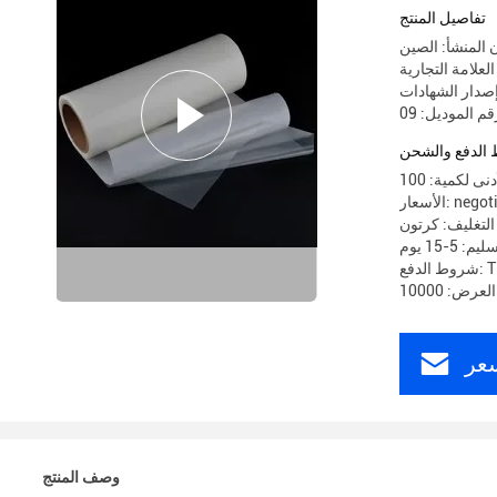
تفاصيل المنتج
 المنشأ: الصين
قم الموديل: 09
الدفع والشحن
نى لكمية: 100
 negotiable
التغليف: كرتون
 5-15 يوم
 T / T.
رض: 10000
عر
وصف المنتج