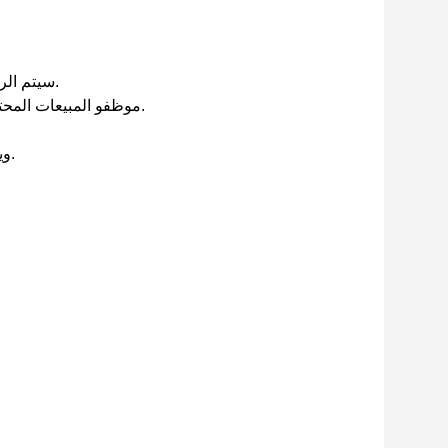
1. سيتم الرد على استفسارك في غضون 24 ساعة وتتوفر الخدمة عبر الإنترنت في كل وقت.
2. موظفو المبيعات المحترفون والمدربون جيدًا جاهزون هنا للإجابة على جميع أسئلتك ومعالجة المشكلات.
4. شروط الدفع المرنة: T / T ، L / C ، O / A ، ويسترن يونيون ، باي بال ، الضمان ، إلخ.