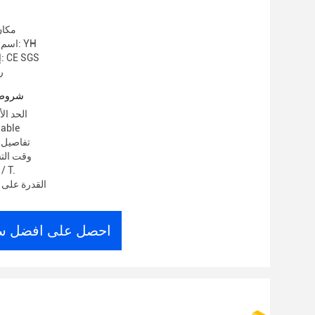
مكان
اسم العلامة التجارية: YH
إصدار الشهادات: CE SGS
ر
شروط 
الحد الأد
الأسعار:
تفاصيل 
وقت التسليم:
شروط الدفع:
القدرة على الع
احصل على افضل س