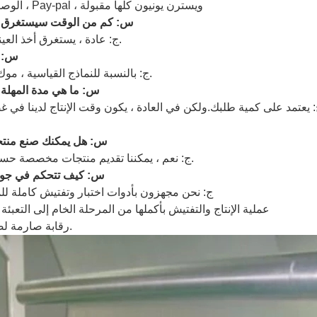
ج: T / T ، الوصاية ، Pay-pal ، ويسترن يونيون كلها مقبولة
س: كم من الوقت سيستغرق ص
ج: عادة ، يستغرق أخذ العينات ثلاثة أيام.
س: م
ج: بالنسبة للنماذج القياسية ، موك هو 1 قطعة.
س: ما هي مدة المهلة 
 يعتمد على كمية طلبك.ولكن في العادة ، يكون وقت الإنتاج لدينا في غضون 
س: هل يمكنك صنع منت
ج: نعم ، يمكننا تقديم منتجات مخصصة حسب متطلباتك.
س: كيف تتحكم في جود
ج: نحن مجهزون بأدوات اختبار وتفتيش كاملة للم
عملية الإنتاج والتفتيش بأكملها من المرحلة الخام إلى التعبئة 
رقابة صارمة لضمان الجودة.