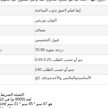
إيفا فيلم لاصق تذوب الساخنة
البولي يوريثين
شفاف
قبول التخصيص
70-90 درجة مئوية
د
0.05-0.25 مم أو حسب الطلب
140 سم أو حسب الطلب
الأساسية
و
الملابس والأحذية
و
جلد
، إلخ
التعبئة الشريط ختم الحرارة:
1 ، 40 لفة (8000 م) في الكرتون
2 ، الكرتون szie هو 47 سم * 45 سم * 21 سم