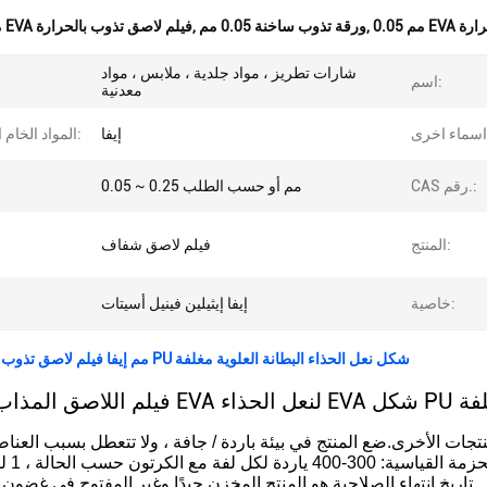
لحرارة
,
ورقة تذوب ساخنة 0.05 مم
,
0.25 مم EVA فيلم لاصق تذوب بالحرارة
شارات تطريز ، مواد جلدية ، ملابس ، مواد
اسم:
معدنية
إيفا
المواد الخام الرئيسية:
CAS رقم.:
0.05 ~ 0.25 مم أو حسب الطلب
المنتج:
فيلم لاصق شفاف
خاصية:
إيفا إيثيلين فينيل أسيتات
0.25 مم إيفا فيلم لاصق تذوب بالحرارة PU شكل نعل الحذاء البطانة العلوية مغلفة
ة مغلفة
(3) تاريخ انتهاء الصلاحية هو المنتج المخزن جيدًا وغير المفتوح في غضون 12 شهرًا.