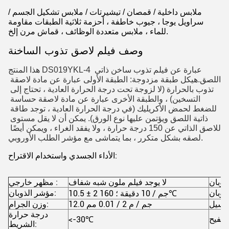
ملابس داخلية / قمصان / تيشيرتات / ملابس تشكيل الجسم /
سراويل يوجا ، جيوب خاطفة ، أحزمة ثلاثية الطبقات مقاومة
للماء ، ملابس متعددة الوظائف ، قماش مرن إلخ.
وصف فيلم لاصق تذوب الساخنة
هذا المنتج DS019YKL-4 عبارة عن فيلم تذوب ساخن ذاتي 
اللصق.هيكل طبقة مزدوجة: الطبقة الأولى عبارة عن مادة لاصقة 
تذوب بالحرارة (لا لزوجة تحت درجة الحرارة العادية ، تحتاج إلى 
التسخين) ، والطبقة الأخرى عبارة عن مادة لاصقة حساسة 
للضغط لحمض الأكريليك (في درجة الحرارة العادية ، توجد طاقة 
ذاتية اللصق ويؤتمن عليها نوع الورق). يمكن أن لا يقل مستوى 
اللاصق الذاتي عن 150 درجة حرارة ، ولا يفقد الغراء ، ويمكن أيضًا 
لصقه بشكل متكرر ، بما يتماشى مع مؤشر الطلب الأوروبي.
الأداء الجسدي واستخدام الاقتراح:
لا يوجد فيلم ملون شبه شفاف
مظهر خارجي :
مؤشر الذوبان:
℃
10.5 ± 2 جم / 10 دقيقة ؛ 160
12.0 جم / م 2 / 0.01 مم
وزن الجرام:
درجة حرارة
<-30
℃
الشريط: