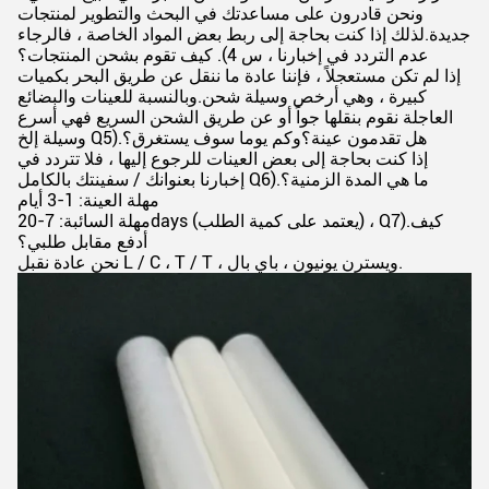
ونحن قادرون على مساعدتك في البحث والتطوير لمنتجات
جديدة.لذلك إذا كنت بحاجة إلى ربط بعض المواد الخاصة ، فالرجاء
عدم التردد في إخبارنا ، س 4). كيف تقوم بشحن المنتجات؟
إذا لم تكن مستعجلاً ، فإننا عادة ما ننقل عن طريق البحر بكميات
كبيرة ، وهي أرخص وسيلة شحن.وبالنسبة للعينات والبضائع
العاجلة نقوم بنقلها جواً أو عن طريق الشحن السريع فهي أسرع
وسيلة إلخ Q5).هل تقدمون عينة؟وكم يوما سوف يستغرق؟
إذا كنت بحاجة إلى بعض العينات للرجوع إليها ، فلا تتردد في
إخبارنا بعنوانك / سفينتك بالكامل Q6).ما هي المدة الزمنية؟
مهلة العينة: 1-3 أيام
مهلة السائبة: 7-20days (يعتمد على كمية الطلب) ، Q7).كيف
أدفع مقابل طلبي؟
نحن عادة نقبل L / C ، T / T ، ويسترن يونيون ، باي بال.