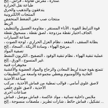
ستارة ، مفرش طاولة ، فراش ، إلخ.
طباعة نقل الحرارة
يتدفقون والتذهيب والحرق
المنتجات الالكترونية
منتجات صب حقن الضغط المنخفض
الربط
قوة الترابط القوية ، الأداء المستقر ، مقاومة الغسيل والتنظيف
الجاف.اختيار نقطة مزدوجة ، لصق نقطة ، مسحوق نقطة.
صناعة السيارات
بطانة السقف ، المقعد ، نظام العزل الحراري ، لوحة الصوت ،
مرشح الهواء ، وسادة الأريكة ، السجاد ، إلخ.
تصفية المواد
عملية تنقية الهواء ، نظام تنقية الوقود ، التصفيح ، الكربون النشط
غير المنسوج ، الورق ، إلخ.
مجوهرات فنية
تتمتع بقوة جيدة لربط المعادن والزجاج والمواد العضوية والأغشية
العادية والألومنيوم ويغطي مجموعة واسعة من التطبيقات
صناعة الأحذية
لاصق علوي أمامي ، قوالب نمطية من قماش الأحذية ، مركب
الأحذية ، لاصق علوي خلفي
صناعات أخرى
ملابس داخلية نسائية ، مواد عاكسة ، قماش موصل ، قماش
تشكيل ، قماش حائط ، شارات تطريز ، ملصقات منسوجة ، إلخ ...