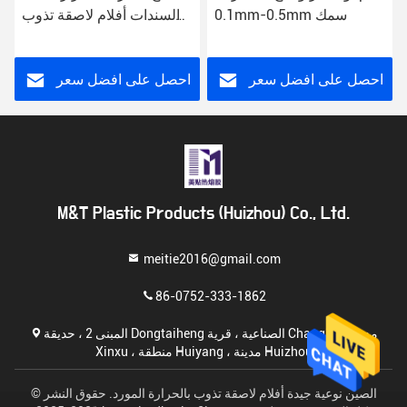
0.1mm-0.5mm سمك
والسندات أفلام لاصقة تذوب
الساخنة لحقيبة قماش سلس
احصل على افضل سعر
احصل على افضل سعر
M&T Plastic Products (Huizhou) Co., Ltd.
meitie2016@gmail.com
86-0752-333-1862
المبنى 2 ، حديقة Dongtaiheng الصناعية ، قرية Changbu ، مدينة
Xinxu ، منطقة Huiyang ، مدينة Huizhou
الصين نوعية جيدة أفلام لاصقة تذوب بالحرارة المورد. حقوق النشر ©