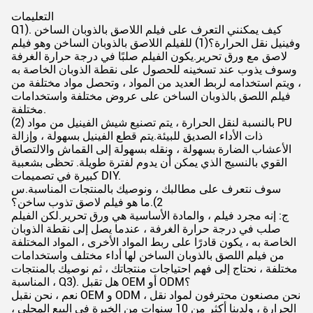
التعليمات
Q1). كيف يمكنني التعرف على فيلم اللاصق بالذوبان الساخن
وفينيل نقل الحرارة؟(1) للفيلم اللاصق بالذوبان الساخن وهو فيلم
لاصق مع ورق تحرير.يكون الفيلم صلبًا في درجة حرارة الغرفة
وسوف يذوب عند تسخينه للحصول على نقطة الذوبان الخاصة به
، ويتم استخدامه لربط العديد من المواد ، وتحصل مواد مختلفة من
فيلم اللصق بالذوبان الساخن على عروض مختلفة واستخدامات
مختلفة.
(2) بالنسبة لنقل الحرارة ، يتم تصنيع شيش الفينيل من مواد PU
ذات الأداء الصديق للبيئة.يتم قطع الفينيل بسهولة ، وإزالة
الأعشاب الضارة بسهولة ، ونقله بسهولة إلى القماش والالتصاق
القوي بالنسيج الذي يمكن أن يدوم لفترة طويلة. تحظى بشعبية
كبيرة في تصميمات DIY.
سوف نتعرف على مطالبك ، ونوصيك بالمنتجات المناسبة.س
2).ما هو فيلم لاصق تذوب ساخن؟
ج: إنه مجرد فيلم ، والمادة الأساسية هي ورق تحرير.لكن الفيلم
صلب في درجة حرارة الغرفة ، عندما يصل إلى نقطة الذوبان
الخاصة به ، يكون قادرًا على ربط المواد الأخرى ، المواد المختلفة
من فيلم اللصق بالذوبان الساخن لها أداء مختلف واستخدامات
مختلفة ، نحتاج إلى فهم احتياجات منتجاتك ، ثم نوصيك بالمنتجات
المناسبة ، Q3). هل تقبل OEM أو ODM؟
نعم ، نحن نقبل OEM و ODM ، نحن مصنعون محترفون لمواد نقل
الحرارة ، ولدينا أكثر من 10 سنوات من الخبرة في البيع المحلي ،