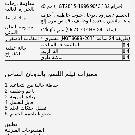
مقاومة درجات
182 جرام)
℃
≤0 مم (HGT2815-1996 90
الحرارة العالية:
ل الجسم / سراويل يوجا ، جيوب خاطفة ، أحزمة
مواد الترابط
مقاومة التحلل
، 95٪ RH 24 ساعة)
≥2kgf / سم (70
℃
المائي:
4 مستوى (HGT3689-2011 طريقة 24 ساعة)
مقاومة الاصفرار:
آلة الصحافة الساخنة
حالة عملية
آلة الربط
الاقتراح:
ماكنة طوي
مميزات فيلم اللصق بالذوبان الساخن
1: خياطة خالية من التجاعيد
2: ناعم وخفيف
3: زيادة المرونة
4: قابل للغسل
5: تقليل احتكاك الجلد
6: خطوط ناعمة للجسم
تطبيق
المنسوجات المنزلية