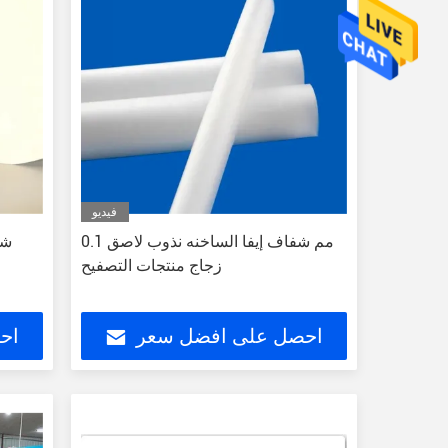
فيديو
0.1 مم شفاف إيفا الساخنه نذوب لاصق
شف
زجاج منتجات التصفيح
احصل على افضل سعر
اح