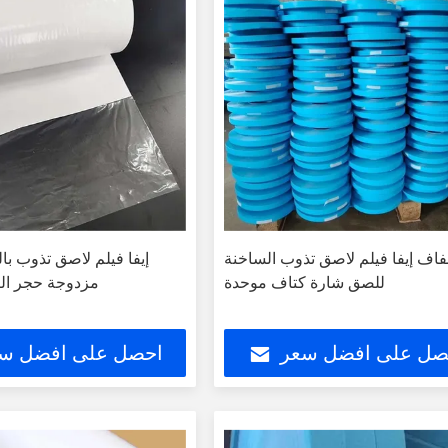
اف إيفا فيلم لاصق تذوب الساخنة
إيفا فيلم لاصق تذوب با
للصق شارة كتاف موحدة
مزدوجة حجر الر
صل على افضل سعر
احصل على افضل س