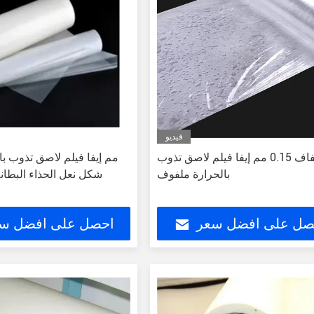
فيديو
شفاف 0.15 مم إيفا فيلم لاصق تذوب
بالحرارة ملفوف
صل على افضل سعر
احصل على افضل س