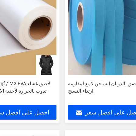
صق بالذوبان الساخن لامع لمقاومة
 3.0 kgf / M2 EVA
ارتداء النسيج
تذوب بالحرارة لأحذية الأ
صل على افضل سعر
احصل على افضل س