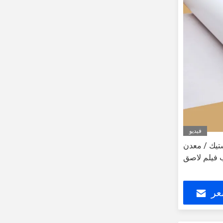
فيديو
ك / معدن TPU
 فيلم لاصق
عر