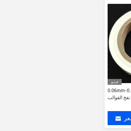
فيديو
0.06m فيلم
نفخ القوالب
عر