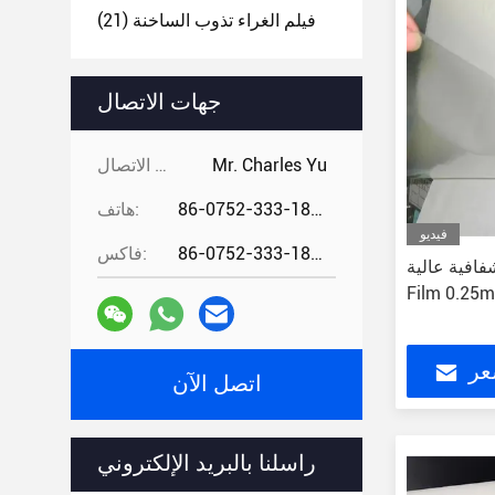
فيلم الغراء تذوب الساخنة
(21)
جهات الاتصال
Mr. Charles Yu
جهات الاتصال:
86-0752-333-1862
هاتف:
فيديو
86-0752-333-1862
فاكس:
فية عالية EVA Hot Melt Adhesive
عر
اتصل الآن
راسلنا بالبريد الإلكتروني