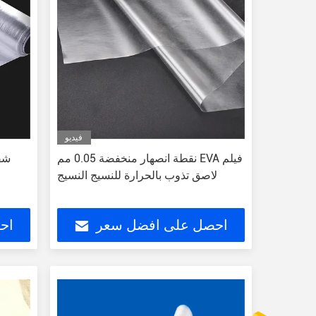
فيديو
نقطة انصهار منخفضة 0.05 مم EVA فيلم
لاصق تذوب بالحرارة للنسيج النسيج
احصل على افضل سعر
اح