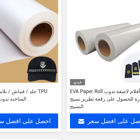
فيديو
EVA Paper Roll أفلام لاصقة تذوب
جلد / قماش / بلاستي
ارة للحصول على رقعة تطريز نسيج
الساخنه نذوب
النسيج
صل على افضل سعر
احصل على افضل س