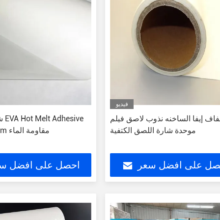
فيديو
اف إيفا الساخنه نذوب لاصق فيلم
شفا
موحدة شارة اللصق الكتفية
Film 0.25mm مقاومة الماء
صل على افضل سعر
احصل على افضل س