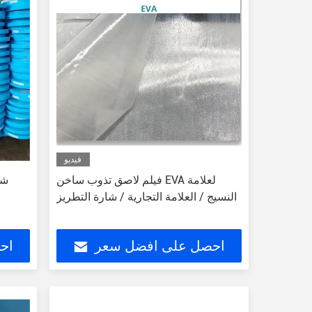
فيديو
فيلم لاصق تذوب ساخن EVA لعلامة
شف
النسيج / العلامة التجارية / شارة التطريز
احصل على افضل سعر
اح