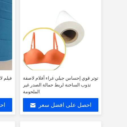
توتر قوي إحساس جيلي غراء أفلام لاصقة
فيلم لا
تذوب الساخنة لربط حمالة الصدر غير
الملحومة
احصل على افضل سعر
اح