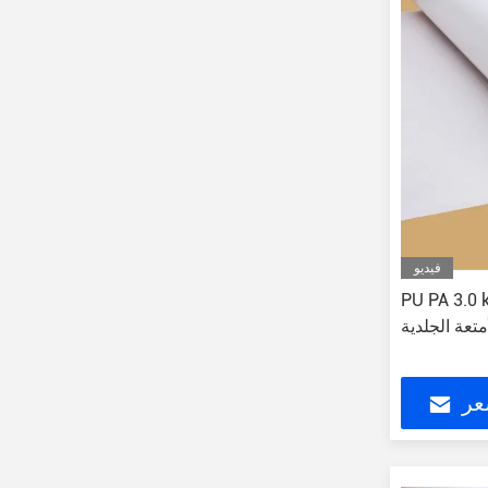
فيديو
PU PA لاصق غشاء
متعة الجلدية
عر