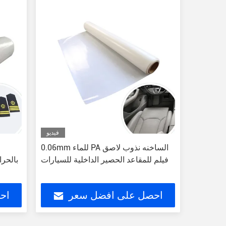
فيديو
0.06mm للماء PA الساخنه نذوب لاصق
فيلم للمقاعد الحصير الداخلية للسيارات
بالحر
احصل على افضل سعر
اح